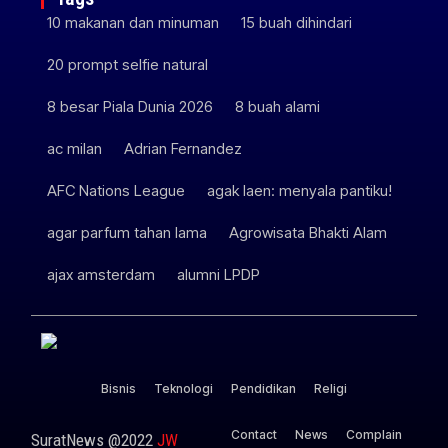
10 makanan dan minuman
15 buah dihindari
20 prompt selfie natural
8 besar Piala Dunia 2026
8 buah alami
ac milan
Adrian Fernandez
AFC Nations League
agak laen: menyala pantiku!
agar parfum tahan lama
Agrowisata Bhakti Alam
ajax amsterdam
alumni LPDP
Bisnis
Teknologi
Pendidikan
Religi
Contact
News
Complain
SuratNews @2022
JW