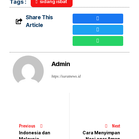
sidang isbat
Tags :
Share This
Article
Admin
https://suratnews.id
Previous
Next
Indonesia dan
Cara Menyimpan
Malaysia
Nasi agar Aman