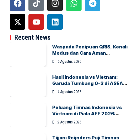
Recent News
Waspada Penipuan QRIS, Kenali
Modus dan Cara Aman
Bertransaksi
6 Agustus 2026
Hasil Indonesia vs Vietnam:
Garuda Tumbang 0-3 di ASEAN
Hyundai Cup 2026
4 Agustus 2026
Peluang Timnas Indonesia vs
Vietnam di Piala AFF 2026:
Garuda Bidik Tiket Semifinal di
2 Agustus 2026
Pakansari
Tijjani Reijnders Puji Timnas