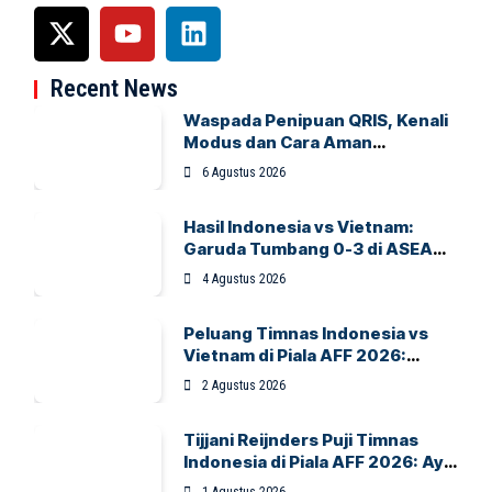
Recent News
Waspada Penipuan QRIS, Kenali
Modus dan Cara Aman
Bertransaksi
6 Agustus 2026
Hasil Indonesia vs Vietnam:
Garuda Tumbang 0-3 di ASEAN
Hyundai Cup 2026
4 Agustus 2026
Peluang Timnas Indonesia vs
Vietnam di Piala AFF 2026:
Garuda Bidik Tiket Semifinal di
2 Agustus 2026
Pakansari
Tijjani Reijnders Puji Timnas
Indonesia di Piala AFF 2026: Ayo
Indonesia!