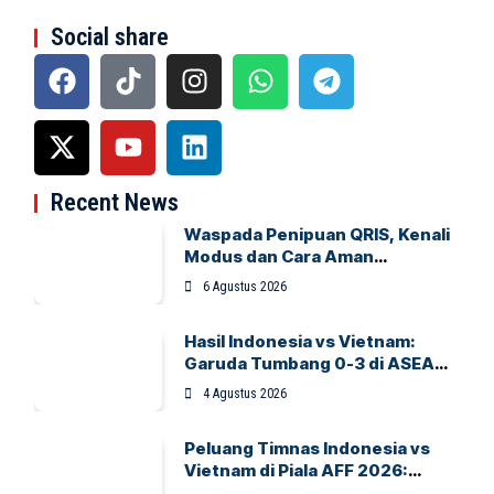
Social share
Recent News
Waspada Penipuan QRIS, Kenali
Modus dan Cara Aman
Bertransaksi
6 Agustus 2026
Hasil Indonesia vs Vietnam:
Garuda Tumbang 0-3 di ASEAN
Hyundai Cup 2026
4 Agustus 2026
Peluang Timnas Indonesia vs
Vietnam di Piala AFF 2026:
Garuda Bidik Tiket Semifinal di