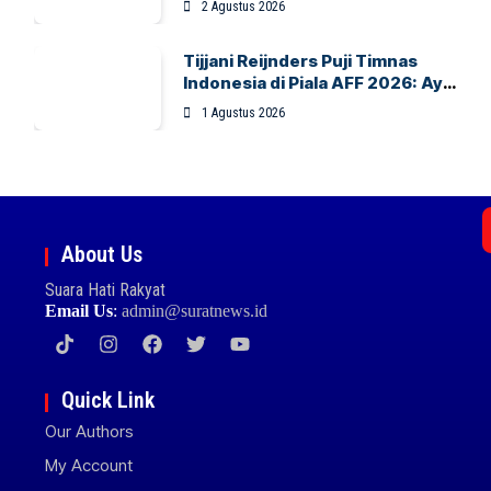
2 Agustus 2026
Pakansari
Tijjani Reijnders Puji Timnas
Indonesia di Piala AFF 2026: Ayo
Indonesia!
1 Agustus 2026
About Us
Suara Hati Rakyat
Email Us
:
admin@suratnews.id
Quick Link
Our Authors
My Account