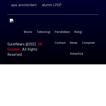
ajax amsterdam
alumni LPDP
Bisnis
Teknologi
Pendidikan
Religi
Contact
News
Complain
SuratNews @2022
JW
Solution
. All Rights
Advertise
Reserved.