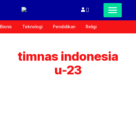
Bisnis
Teknologi
Pendidikan
Religi
timnas indonesia
u-23