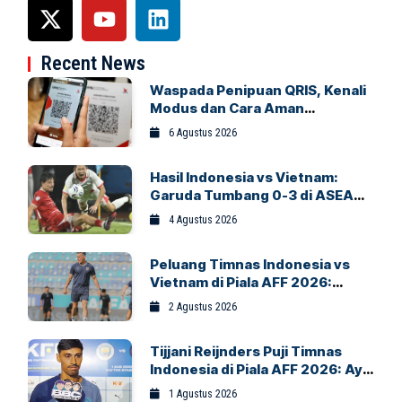
Recent News
Waspada Penipuan QRIS, Kenali
Modus dan Cara Aman
Bertransaksi
6 Agustus 2026
Hasil Indonesia vs Vietnam:
Garuda Tumbang 0-3 di ASEAN
Hyundai Cup 2026
4 Agustus 2026
Peluang Timnas Indonesia vs
Vietnam di Piala AFF 2026:
Garuda Bidik Tiket Semifinal di
2 Agustus 2026
Pakansari
Tijjani Reijnders Puji Timnas
Indonesia di Piala AFF 2026: Ayo
Indonesia!
1 Agustus 2026