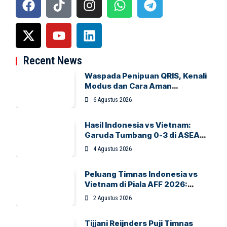
Recent News
Waspada Penipuan QRIS, Kenali
Modus dan Cara Aman
Bertransaksi
6 Agustus 2026
Hasil Indonesia vs Vietnam:
Garuda Tumbang 0-3 di ASEAN
Hyundai Cup 2026
4 Agustus 2026
Peluang Timnas Indonesia vs
Vietnam di Piala AFF 2026:
Garuda Bidik Tiket Semifinal di
2 Agustus 2026
Pakansari
Tijjani Reijnders Puji Timnas