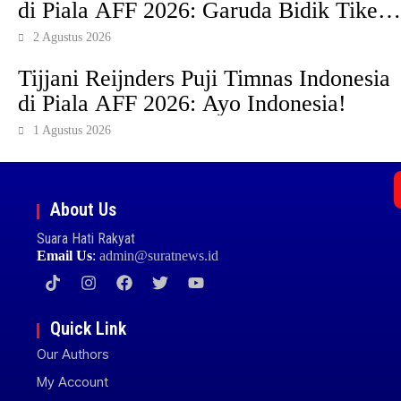
di Piala AFF 2026: Garuda Bidik Tiket
Semifinal di Pakansari
2 Agustus 2026
Tijjani Reijnders Puji Timnas Indonesia
di Piala AFF 2026: Ayo Indonesia!
1 Agustus 2026
About Us
Suara Hati Rakyat
Email Us
:
admin@suratnews.id
Quick Link
Our Authors
My Account