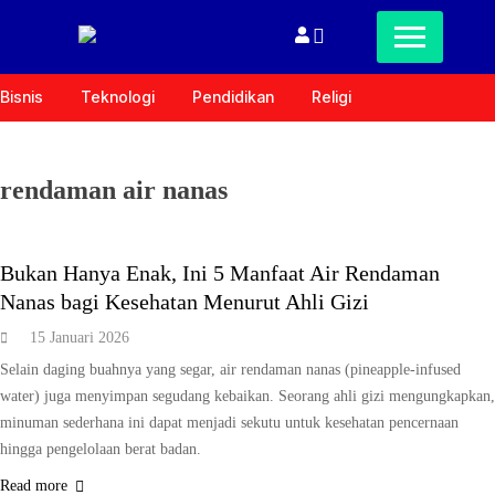
Bisnis
Teknologi
Pendidikan
Religi
rendaman air nanas
GAYA HIDUP
KESEHATAN
Bukan Hanya Enak, Ini 5 Manfaat Air Rendaman
Nanas bagi Kesehatan Menurut Ahli Gizi
15 Januari 2026
Selain daging buahnya yang segar, air rendaman nanas (pineapple-infused
water) juga menyimpan segudang kebaikan. Seorang ahli gizi mengungkapkan,
minuman sederhana ini dapat menjadi sekutu untuk kesehatan pencernaan
hingga pengelolaan berat badan.
Read more