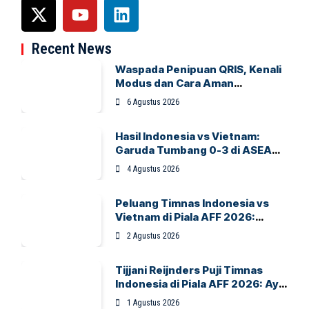
Recent News
Waspada Penipuan QRIS, Kenali
Modus dan Cara Aman
Bertransaksi
6 Agustus 2026
Hasil Indonesia vs Vietnam:
Garuda Tumbang 0-3 di ASEAN
Hyundai Cup 2026
4 Agustus 2026
Peluang Timnas Indonesia vs
Vietnam di Piala AFF 2026:
Garuda Bidik Tiket Semifinal di
2 Agustus 2026
Pakansari
Tijjani Reijnders Puji Timnas
Indonesia di Piala AFF 2026: Ayo
Indonesia!
1 Agustus 2026