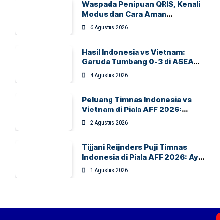
Waspada Penipuan QRIS, Kenali
Modus dan Cara Aman
Bertransaksi
6 Agustus 2026
Hasil Indonesia vs Vietnam:
Garuda Tumbang 0-3 di ASEAN
Hyundai Cup 2026
4 Agustus 2026
Peluang Timnas Indonesia vs
Vietnam di Piala AFF 2026:
Garuda Bidik Tiket Semifinal di
2 Agustus 2026
Pakansari
Tijjani Reijnders Puji Timnas
Indonesia di Piala AFF 2026: Ayo
Indonesia!
1 Agustus 2026