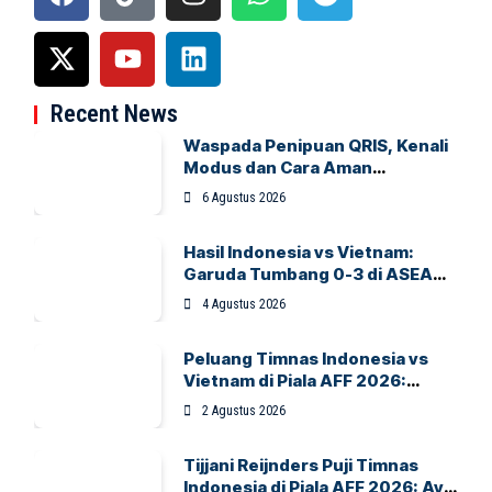
Recent News
Waspada Penipuan QRIS, Kenali
Modus dan Cara Aman
Bertransaksi
6 Agustus 2026
Hasil Indonesia vs Vietnam:
Garuda Tumbang 0-3 di ASEAN
Hyundai Cup 2026
4 Agustus 2026
Peluang Timnas Indonesia vs
Vietnam di Piala AFF 2026:
Garuda Bidik Tiket Semifinal di
2 Agustus 2026
Pakansari
Tijjani Reijnders Puji Timnas
Indonesia di Piala AFF 2026: Ayo