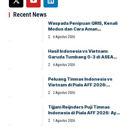
Recent News
Waspada Penipuan QRIS, Kenali
Modus dan Cara Aman
Bertransaksi
6 Agustus 2026
Hasil Indonesia vs Vietnam:
Garuda Tumbang 0-3 di ASEAN
Hyundai Cup 2026
4 Agustus 2026
Peluang Timnas Indonesia vs
Vietnam di Piala AFF 2026:
Garuda Bidik Tiket Semifinal di
2 Agustus 2026
Pakansari
Tijjani Reijnders Puji Timnas
Indonesia di Piala AFF 2026: Ayo
Indonesia!
1 Agustus 2026