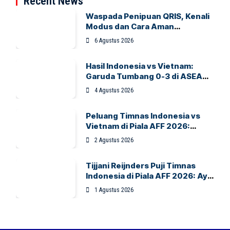
Recent News
Waspada Penipuan QRIS, Kenali
Modus dan Cara Aman
Bertransaksi
6 Agustus 2026
Hasil Indonesia vs Vietnam:
Garuda Tumbang 0-3 di ASEAN
Hyundai Cup 2026
4 Agustus 2026
Peluang Timnas Indonesia vs
Vietnam di Piala AFF 2026:
Garuda Bidik Tiket Semifinal di
2 Agustus 2026
Pakansari
Tijjani Reijnders Puji Timnas
Indonesia di Piala AFF 2026: Ayo
Indonesia!
1 Agustus 2026