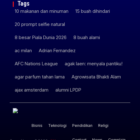
Tags
10 makanan dan minuman
15 buah dihindari
20 prompt selfie natural
8 besar Piala Dunia 2026
8 buah alami
ac milan
Adrian Fernandez
AFC Nations League
agak laen: menyala pantiku!
agar parfum tahan lama
Agrowisata Bhakti Alam
ajax amsterdam
alumni LPDP
Bisnis
Teknologi
Pendidikan
Religi
Contact
News
Complain