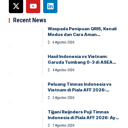
Recent News
Waspada Penipuan QRIS, Kenali
Modus dan Cara Aman
Bertransaksi
6 Agustus 2026
Hasil Indonesia vs Vietnam:
Garuda Tumbang 0-3 di ASEAN
Hyundai Cup 2026
4 Agustus 2026
Peluang Timnas Indonesia vs
Vietnam di Piala AFF 2026:
Garuda Bidik Tiket Semifinal di
2 Agustus 2026
Pakansari
Tijjani Reijnders Puji Timnas
Indonesia di Piala AFF 2026: Ayo
Indonesia!
1 Agustus 2026