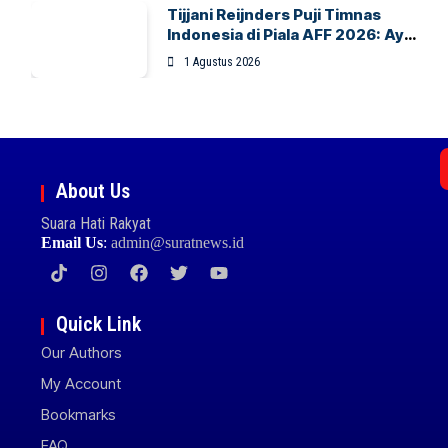
Tijjani Reijnders Puji Timnas
Indonesia di Piala AFF 2026: Ayo
Indonesia!
1 Agustus 2026
About Us
Suara Hati Rakyat
Email Us
:
admin@suratnews.id
Quick Link
Our Authors
My Account
Bookmarks
FAQ