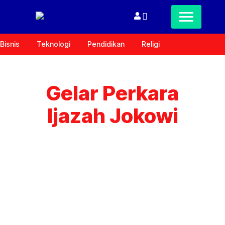
Bisnis
Teknologi
Pendidikan
Religi
Gelar Perkara
Ijazah Jokowi