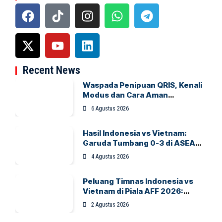
Recent News
Waspada Penipuan QRIS, Kenali
Modus dan Cara Aman
Bertransaksi
6 Agustus 2026
Hasil Indonesia vs Vietnam:
Garuda Tumbang 0-3 di ASEAN
Hyundai Cup 2026
4 Agustus 2026
Peluang Timnas Indonesia vs
Vietnam di Piala AFF 2026:
Garuda Bidik Tiket Semifinal di
2 Agustus 2026
Pakansari