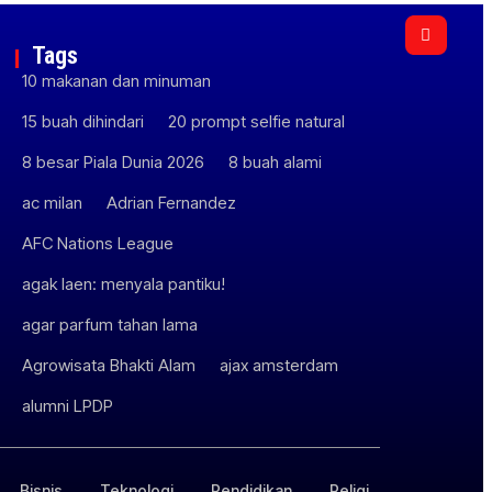
Tags
10 makanan dan minuman
15 buah dihindari
20 prompt selfie natural
8 besar Piala Dunia 2026
8 buah alami
ac milan
Adrian Fernandez
AFC Nations League
agak laen: menyala pantiku!
agar parfum tahan lama
Agrowisata Bhakti Alam
ajax amsterdam
alumni LPDP
Bisnis
Teknologi
Pendidikan
Religi