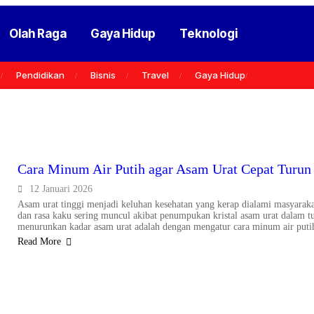
Olah Raga
Gaya Hidup
Teknologi
Pendidikan
Bisnis
Travel
Gaya Hidup
Cara Minum Air Putih agar Asam Urat Cepat Turun
12 Januari 2026
Asam urat tinggi menjadi keluhan kesehatan yang kerap dialami masyaraka
dan rasa kaku sering muncul akibat penumpukan kristal asam urat dalam 
menurunkan kadar asam urat adalah dengan mengatur cara minum air puti
Read More