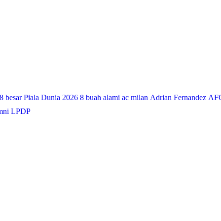
8 besar Piala Dunia 2026
8 buah alami
ac milan
Adrian Fernandez
AFC
mni LPDP