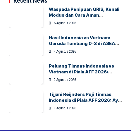
Recent News
Waspada Penipuan QRIS, Kenali
Modus dan Cara Aman
Bertransaksi
6 Agustus 2026
Hasil Indonesia vs Vietnam:
Garuda Tumbang 0-3 di ASEAN
Hyundai Cup 2026
4 Agustus 2026
Peluang Timnas Indonesia vs
Vietnam di Piala AFF 2026:
Garuda Bidik Tiket Semifinal di
2 Agustus 2026
Pakansari
Tijjani Reijnders Puji Timnas
Indonesia di Piala AFF 2026: Ayo
Indonesia!
1 Agustus 2026