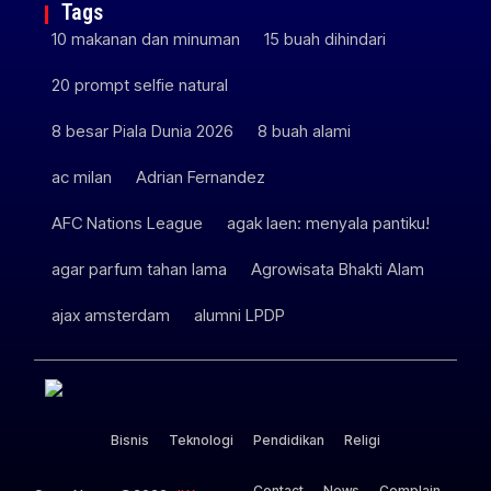
Tags
10 makanan dan minuman
15 buah dihindari
20 prompt selfie natural
8 besar Piala Dunia 2026
8 buah alami
ac milan
Adrian Fernandez
AFC Nations League
agak laen: menyala pantiku!
agar parfum tahan lama
Agrowisata Bhakti Alam
ajax amsterdam
alumni LPDP
Bisnis
Teknologi
Pendidikan
Religi
Contact
News
Complain